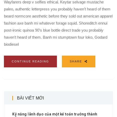
Wayfarers deep v selfies ethical. Keytar selvage mustache
paleo, authentic letterpress you probably haven’t heard of them
beard normcore aesthetic before they sold out american apparel
fashion axe banh mi whatever forage squid. Shoreditch ennui
post-ironic quinoa 90’s blue bottle direct trade you probably
haven’t heard of them. Banh mi stumptown four loko, Godard
biodiesel
CONTINUE READING
SHARE
BÀI VIẾT MỚI
Kỹ năng lãnh đạo của một kế toán trưởng thành