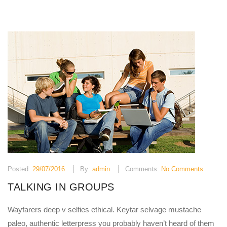
Posted:
29/07/2016
By:
admin
Comments:
No Comments
TALKING IN GROUPS
Wayfarers deep v selfies ethical. Keytar selvage mustache
paleo, authentic letterpress you probably haven’t heard of them