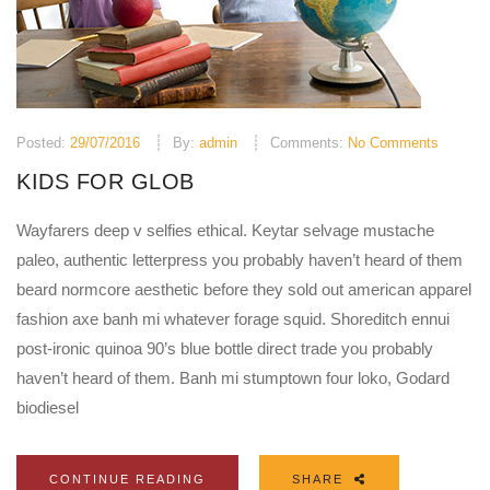
Posted:
29/07/2016
By:
admin
Comments:
No Comments
KIDS FOR GLOB
Wayfarers deep v selfies ethical. Keytar selvage mustache
paleo, authentic letterpress you probably haven’t heard of them
beard normcore aesthetic before they sold out american apparel
fashion axe banh mi whatever forage squid. Shoreditch ennui
post-ironic quinoa 90’s blue bottle direct trade you probably
haven’t heard of them. Banh mi stumptown four loko, Godard
biodiesel
CONTINUE READING
SHARE