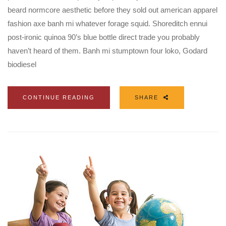
beard normcore aesthetic before they sold out american apparel
fashion axe banh mi whatever forage squid. Shoreditch ennui
post-ironic quinoa 90’s blue bottle direct trade you probably
haven’t heard of them. Banh mi stumptown four loko, Godard
biodiesel
CONTINUE READING
SHARE