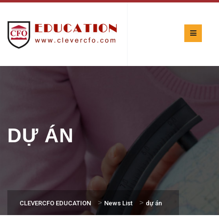
DỰ ÁN
>
>
CLEVERCFO EDUCATION
News List
dự án