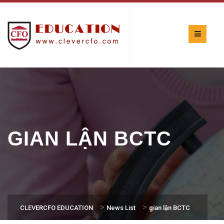
GIAN LẬN BCTC
>
>
CLEVERCFO EDUCATION
News List
gian lận BCTC