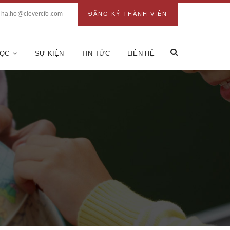
ha.ho@clevercfo.com
ĐĂNG KÝ THÀNH VIÊN
HỌC
SỰ KIỆN
TIN TỨC
LIÊN HỆ