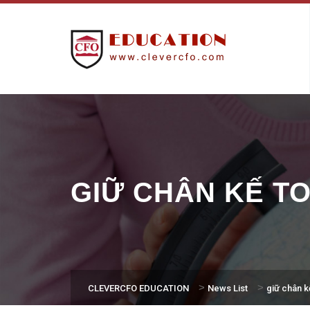
GIỮ CHÂN KẾ T
>
>
CLEVERCFO EDUCATION
News List
giữ chân k