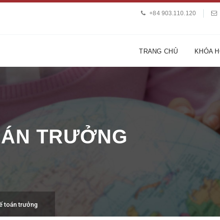
+84 903.110.120
TRANG CHỦ
KHÓA 
OÁN TRƯỞNG
ế toán trưởng