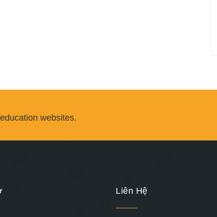
 education websites.
ợ
Liên Hệ