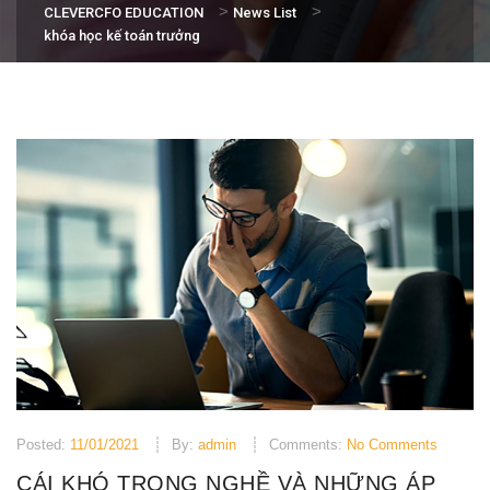
>
>
CLEVERCFO EDUCATION
News List
khóa học kế toán trưởng
Posted:
11/01/2021
By:
admin
Comments:
No Comments
CÁI KHÓ TRONG NGHỀ VÀ NHỮNG ÁP