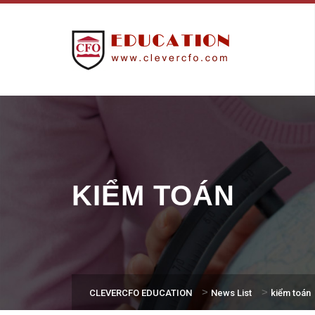
KIỂM TOÁN
>
>
CLEVERCFO EDUCATION
News List
kiểm toán