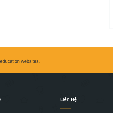
 education websites.
ợ
Liên Hệ