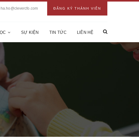
ha.ho@clevercfo.com
ĐĂNG KÝ THÀNH VIÊN
HỌC
SỰ KIỆN
TIN TỨC
LIÊN HỆ