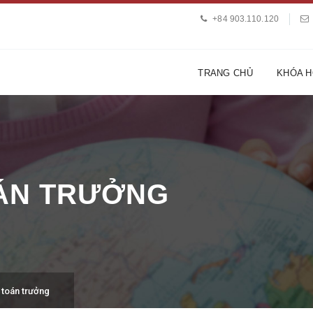
+84 903.110.120
TRANG CHỦ
KHÓA 
OÁN TRƯỞNG
 toán trưởng