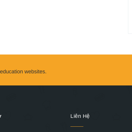
 education websites.
ợ
Liên Hệ