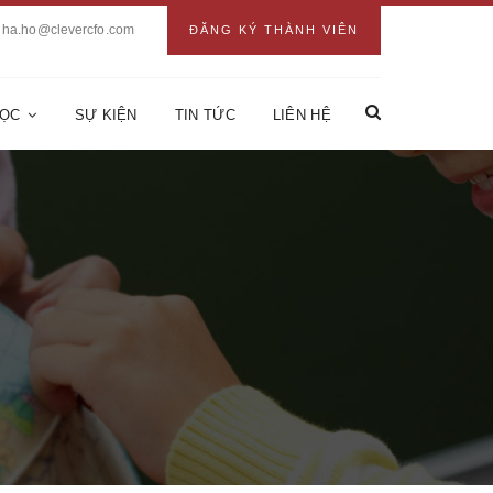
ha.ho@clevercfo.com
ĐĂNG KÝ THÀNH VIÊN
HỌC
SỰ KIỆN
TIN TỨC
LIÊN HỆ