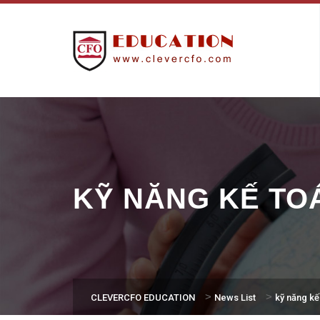
KỸ NĂNG KẾ T
>
>
CLEVERCFO EDUCATION
News List
kỹ năng kế