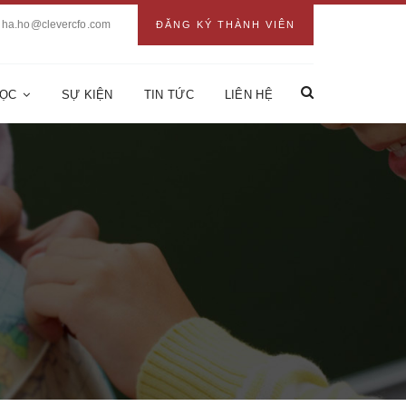
ha.ho@clevercfo.com
ĐĂNG KÝ THÀNH VIÊN
HỌC
SỰ KIỆN
TIN TỨC
LIÊN HỆ