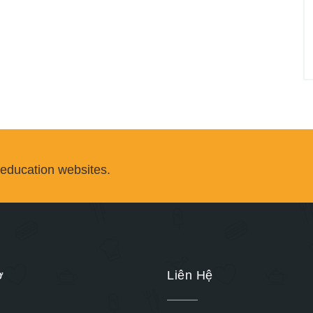
 education websites.
ợ
Liên Hệ