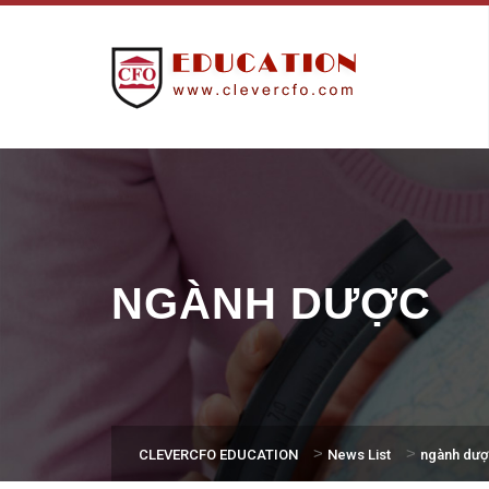
NGÀNH DƯỢC
>
>
CLEVERCFO EDUCATION
News List
ngành dư