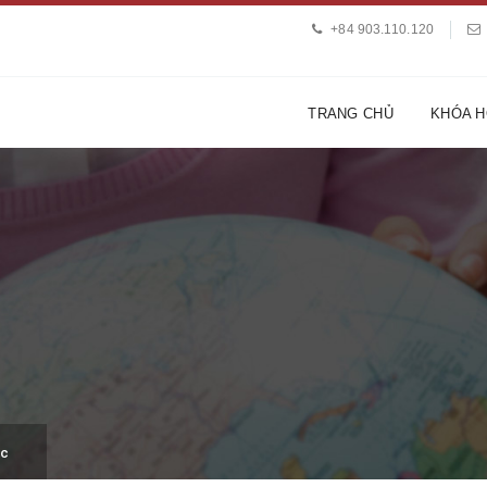
+84 903.110.120
TRANG CHỦ
KHÓA 
ợc