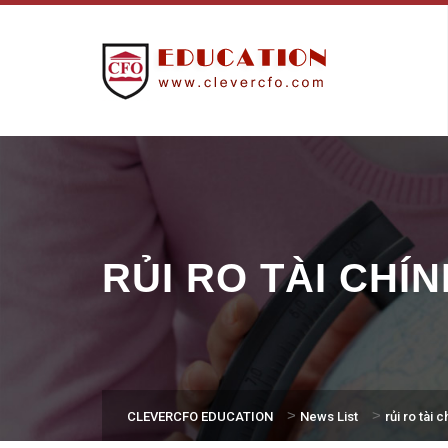
RỦI RO TÀI CHÍN
>
>
CLEVERCFO EDUCATION
News List
rủi ro tài c