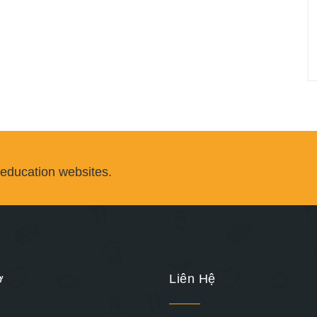
 education websites.
ợ
Liên Hệ