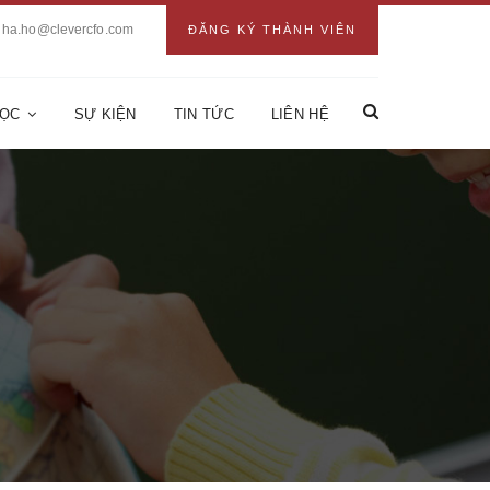
ha.ho@clevercfo.com
ĐĂNG KÝ THÀNH VIÊN
HỌC
SỰ KIỆN
TIN TỨC
LIÊN HỆ