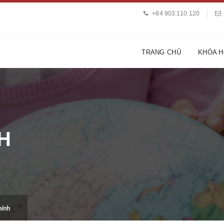
+84 903.110.120
TRANG CHỦ
KHÓA 
H
hính