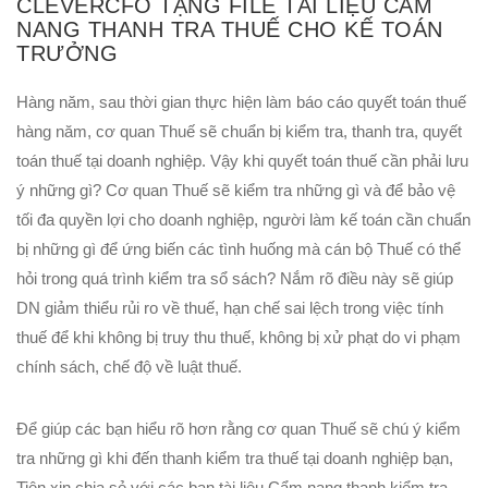
CLEVERCFO TẶNG FILE TÀI LIỆU CẨM
NANG THANH TRA THUẾ CHO KẾ TOÁN
TRƯỞNG
Hàng năm, sau thời gian thực hiện làm báo cáo quyết toán thuế
hàng năm, cơ quan Thuế sẽ chuẩn bị kiểm tra, thanh tra, quyết
toán thuế tại doanh nghiệp. Vậy khi quyết toán thuế cần phải lưu
ý những gì? Cơ quan Thuế sẽ kiểm tra những gì và để bảo vệ
tối đa quyền lợi cho doanh nghiệp, người làm kế toán cần chuẩn
bị những gì để ứng biến các tình huống mà cán bộ Thuế có thể
hỏi trong quá trình kiểm tra sổ sách? Nắm rõ điều này sẽ giúp
DN giảm thiểu rủi ro về thuế, hạn chế sai lệch trong việc tính
thuế để khi không bị truy thu thuế, không bị xử phạt do vi phạm
chính sách, chế độ về luật thuế.
Để giúp các bạn hiểu rõ hơn rằng cơ quan Thuế sẽ chú ý kiểm
tra những gì khi đến thanh kiểm tra thuế tại doanh nghiệp bạn,
Tiên xin chia sẻ với các bạn tài liệu Cẩm nang thanh kiểm tra