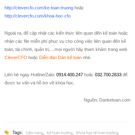
http://clevercfo.com/ke-toan-truong
hoặc
http://clevercfo.com/khoa-hoc-cfo
Ngoài ra, để cập nhật các kiến thức liên quan đến kế toán hoặc
nhận các file miễn phí phục vụ cho công việc liên quan đến kế
toán, tài chính, quản trị,…mọi người hãy tham khảm trang web
CleverCFO
hoặc
Diễn đàn Dân kế toán
nhé.
Liên hệ ngay Hotline/Zalo:
0914.400.247
hoặc
032.700.2633
để
được tư vấn và hỗ trợ về khóa học.
Nguồn: Danketoan.com
Tags:
,
,
,
Cẩm nang
kế toán trưởng
Khóa học tế toán trưởng