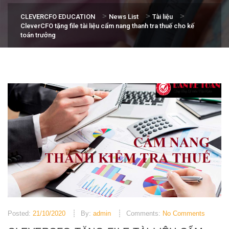
>
>
>
CLEVERCFO EDUCATION
News List
Tài liệu
CleverCFO tặng file tài liệu cẩm nang thanh tra thuế cho kế
toán trưởng
Posted:
21/10/2020
By:
admin
Comments:
No Comments