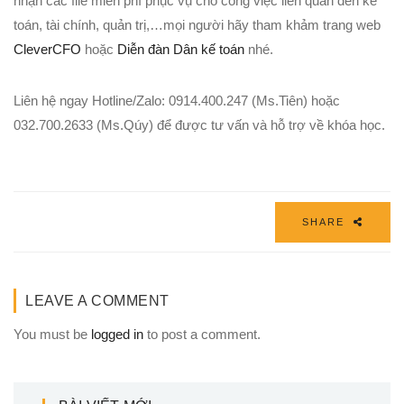
nhận các file miễn phí phục vụ cho công việc liên quan đến kế
toán, tài chính, quản trị,…mọi người hãy tham khảm trang web
CleverCFO
hoặc
Diễn đàn Dân kế toán
nhé.
Liên hệ ngay Hotline/Zalo: 0914.400.247 (Ms.Tiên) hoặc
032.700.2633 (Ms.Qúy) để được tư vấn và hỗ trợ về khóa học.
SHARE
LEAVE A COMMENT
You must be
logged in
to post a comment.