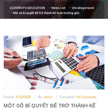
>
>
CLEVERCFO EDUCATION
News List
Uncategorized
>
Một số bí quyết để trở thành Kế toán trưởng giỏi.
Posted:
21/10/2020
By:
admin
Comments:
No Comments
MỘT SỐ BÍ QUYẾT ĐỂ TRỞ THÀNH KẾ