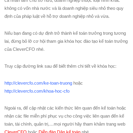
cá nhân làm chủ sở hữu, doanh nghiệp thuộc loại hình khác
không có vốn nhà nước và là doanh nghiệp siêu nhỏ theo quy
định của pháp luật về hỗ trợ doanh nghiệp nhỏ và vừa.
Nếu bạn đang có dự định trở thành kế toán trưởng trong tương
lai, đừng bỏ lỡ cơ hội tham gia khóa học đào tạo kế toán trưởng
của CleverCFO nhé.
Truy cập đường link sau để biết thêm chi tiết về khóa học:
http://clevercfo.com/ke-toan-truong
hoặc
http://clevercfo.com/khoa-hoc-cfo
Ngoài ra, để cập nhật các kiến thức liên quan đến kế toán hoặc
nhận các file miễn phí phục vụ cho công việc liên quan đến kế
toán, tài chính, quản trị,…mọi người hãy tham khảm trang web
CleverCFO
hoặc
Diễn đàn Dân kế toán
nhé.