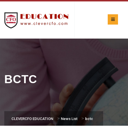
BCTC
>
>
CLEVERCFO EDUCATION
News List
bctc