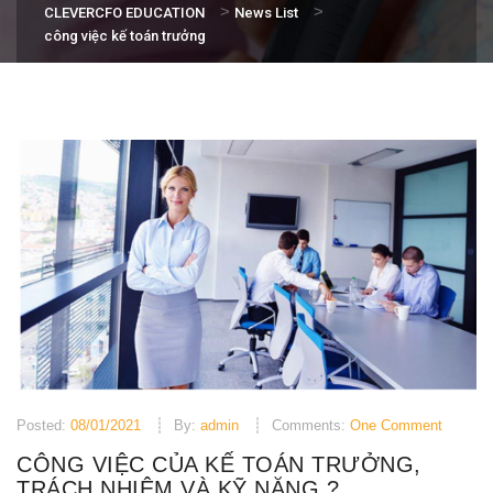
>
>
CLEVERCFO EDUCATION
News List
công việc kế toán trưởng
Posted:
08/01/2021
By:
admin
Comments:
One Comment
CÔNG VIỆC CỦA KẾ TOÁN TRƯỞNG,
TRÁCH NHIỆM VÀ KỸ NĂNG ?