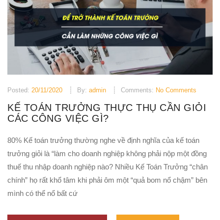
Posted:
20/11/2020
By:
admin
Comments:
No Comments
KẾ TOÁN TRƯỞNG THỰC THỤ CẦN GIỎI
CÁC CÔNG VIỆC GÌ?
80% Kế toán trưởng thường nghe về định nghĩa của kế toán
trưởng giỏi là “làm cho doanh nghiệp không phải nộp một đồng
thuế thu nhập doanh nghiệp nào? Nhiều Kế Toán Trưởng “chân
chính” họ rất khổ tâm khi phải ôm một “quả bom nổ chậm” bên
mình có thể nổ bất cứ