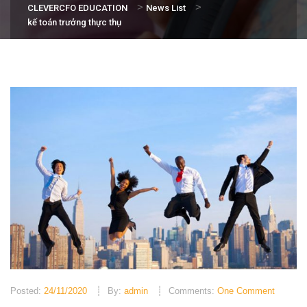
>
>
CLEVERCFO EDUCATION
News List
kế toán trưởng thực thụ
Posted:
24/11/2020
By:
admin
Comments:
One Comment