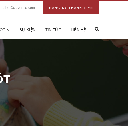
ha.ho@clevercfo.com
ĐĂNG KÝ THÀNH VIÊN
HỌC
SỰ KIỆN
TIN TỨC
LIÊN HỆ
ỐT