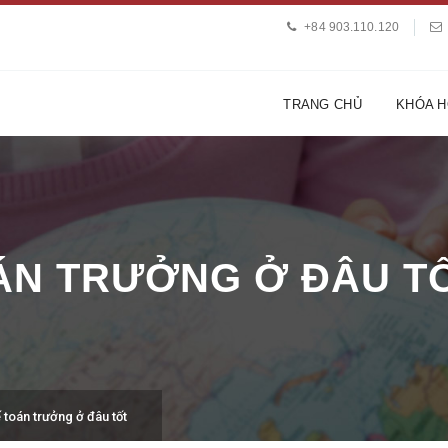
+84 903.110.120
TRANG CHỦ
KHÓA 
ÁN TRƯỞNG Ở ĐÂU T
 toán trưởng ở đâu tốt