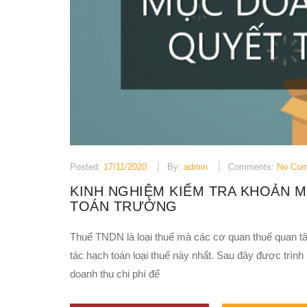
Posted:
17/11/2020
By:
admin
Comments:
No Co
KINH NGHIỆM KIỂM TRA KHOẢN M
TOÁN TRƯỞNG
Thuế TNDN là loại thuế mà các cơ quan thuế quan tâm
tác hạch toán loại thuế này nhất. Sau đây được trìn
doanh thu chi phí để