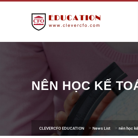
NÊN HỌC KẾ TO
>
>
CLEVERCFO EDUCATION
News List
nên học kế