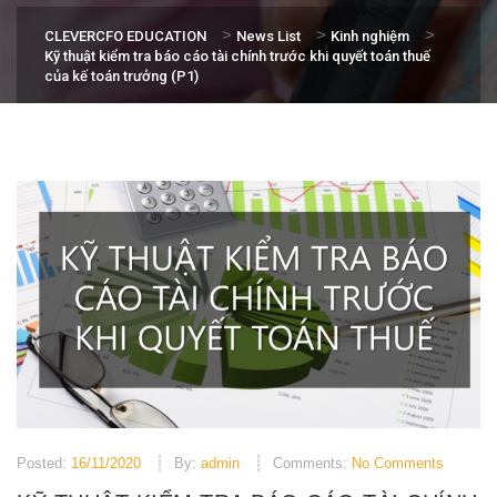
>
>
>
CLEVERCFO EDUCATION
News List
Kinh nghiệm
Kỹ thuật kiểm tra báo cáo tài chính trước khi quyết toán thuế
của kế toán trưởng (P1)
Posted:
16/11/2020
By:
admin
Comments:
No Comments