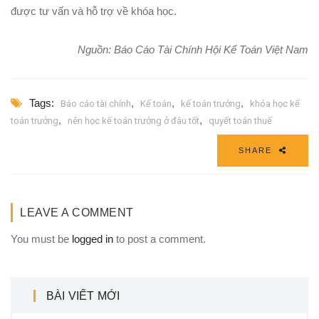
được tư vấn và hỗ trợ về khóa học.
Nguồn: Báo Cáo Tài Chính Hội Kế Toán Việt Nam
Tags:
,
,
,
Báo cáo tài chính
Kế toán
kế toán trưởng
khóa học kế
,
,
toán trưởng
nên học kế toán trưởng ở đâu tốt
quyết toán thuế
SHARE
LEAVE A COMMENT
You must be
logged in
to post a comment.
BÀI VIẾT MỚI