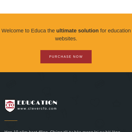
Welcome to Educa the
ultimate solution
for education
websites.
PURCHASE NOW
Hơn 10 năm hoạt động. Chúng tôi tự hào mang lại sự hài lòng