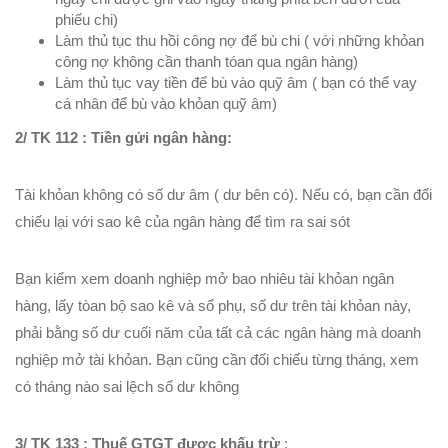
phiếu chi)
Làm thủ tục thu hồi công nợ để bù chi ( với những khỏan
công nợ không cần thanh tóan qua ngân hàng)
Làm thủ tục vay tiền để bù vào quỹ âm ( bạn có thể vay
cá nhân để bù vào khỏan quỹ âm)
2/ TK 112 : Tiền gửi ngân hàng:
Tài khỏan không có số dư âm ( dư bên có). Nếu có, bạn cần đối
chiếu lại với sao kê của ngân hàng để tìm ra sai sót
Bạn kiểm xem doanh nghiệp mở bao nhiêu tài khỏan ngân
hàng, lấy tòan bộ sao kê và sổ phụ, số dư trên tài khỏan này,
phải bằng số dư cuối năm của tất cả các ngân hàng mà doanh
nghiệp mở tài khỏan. Bạn cũng cần đối chiếu từng tháng, xem
có tháng nào sai lệch số dư không
3/ TK 133 : Thuế GTGT được khấu trừ
: