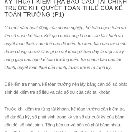
KỸ THUẬT KIỂM TRA BÁO CÁO TÀI CHÍNH
TRƯỚC KHI QUYẾT TOÁN THUẾ CỦA KẾ
TOÁN TRƯỞNG (P1)
Cả một năm hoạt động của doanh nghiệp, kế toán hạch toán và
lên sổ sách kế tóan. Kết quả cuối cùng là báo cáo tài chính và
quyết tóan thuế. Làm thế nào để kiểm tra xem báo cáo tài chính
đã lên đúng chưa? Còn gì bỏ sót không? Sau đây là một số kỹ
năng giúp các bạn kế toán trưởng kiểm tra nhanh báo cáo tài
chính, quyết tóan thuế của mình, trứơc khi in ra trình ký.
Để kiểm tra nhanh, kế tóan trưởng nên lấy bảng cân đối số phát
sinh để kiểm tra số liệu và các số dư của các tài khoản
Trước khi kiểm tra từng tài khỏan, kế tóan trưởng cần kiểm tra
số dư đầu kỳ, số phát sinh trong kỳ và số dư cuối kỳ của bảng
cân đối số phát sinh. Tổng bên nợ và bên có phải bằng nhau.