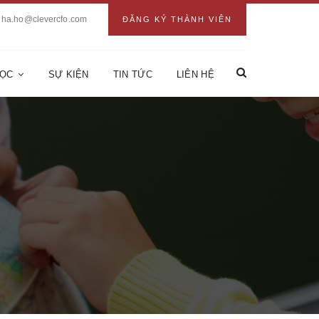
ha.ho@clevercfo.com
ĐĂNG KÝ THÀNH VIÊN
HỌC
SỰ KIỆN
TIN TỨC
LIÊN HỆ