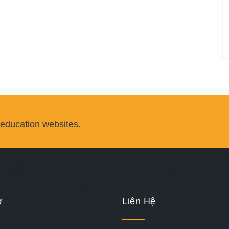
 education websites.
ợ
Liên Hệ