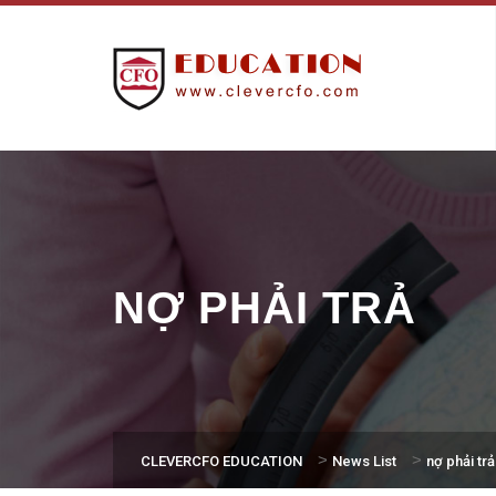
NỢ PHẢI TRẢ
>
>
CLEVERCFO EDUCATION
News List
nợ phải trả