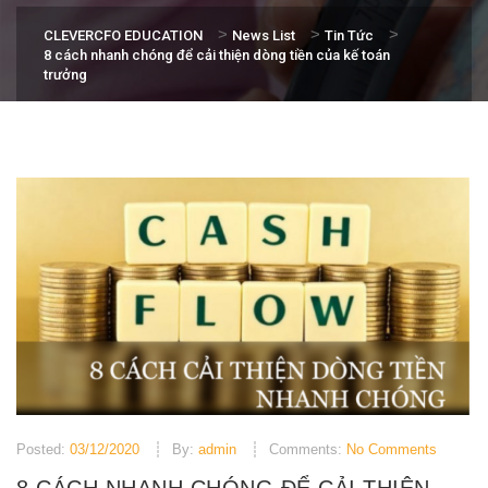
>
>
>
CLEVERCFO EDUCATION
News List
Tin Tức
8 cách nhanh chóng để cải thiện dòng tiền của kế toán
trưởng
Posted:
03/12/2020
By:
admin
Comments:
No Comments