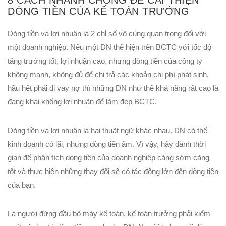
8 CÁCH NHANH CHÓNG ĐỂ CẢI THIỆN
DÒNG TIỀN CỦA KẾ TOÁN TRƯỞNG
Dòng tiền và lợi nhuận là 2 chỉ số vô cùng quan trọng đối với
một doanh nghiệp. Nếu một DN thể hiện trên BCTC với tốc độ
tăng trưởng tốt, lợi nhuận cao, nhưng dòng tiền của công ty
không mạnh, không đủ để chi trả các khoản chi phí phát sinh,
hầu hết phải đi vay nợ thì những DN như thế khả năng rất cao là
đang khai khống lợi nhuận để làm đẹp BCTC.
Dòng tiền và lợi nhuận là hai thuật ngữ khác nhau. DN có thể
kinh doanh có lãi, nhưng dòng tiền âm. Vì vậy, hãy dành thời
gian để phân tích dòng tiền của doanh nghiệp càng sớm càng
tốt và thực hiện những thay đổi sẽ có tác động lớn đến dòng tiền
của bạn.
Là người đứng đầu bộ máy kế toán, kế toán trưởng phải kiểm