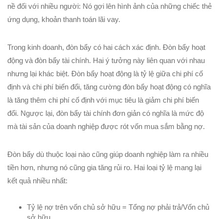
nề đối với nhiều người: Nó gợi lên hình ảnh của những chiếc thẻ
ứng dụng, khoản thanh toán lãi vay.
Trong kinh doanh, đòn bẩy có hai cách xác định. Đòn bẩy hoạt
động và đòn bẩy tài chính. Hai ý tưởng này liên quan với nhau
nhưng lại khác biệt. Đòn bẩy hoạt động là tỷ lệ giữa chi phí cố
định và chi phí biến đổi, tăng cường đòn bẩy hoạt động có nghĩa
là tăng thêm chi phí cố định với mục tiêu là giảm chi phí biến
đổi. Ngược lại, đòn bẩy tài chính đơn giản có nghĩa là mức độ
mà tài sản của doanh nghiệp được rót vốn mua sắm bằng nợ.
Đòn bẩy dù thuộc loại nào cũng giúp doanh nghiệp làm ra nhiều
tiền hơn, nhưng nó cũng gia tăng rủi ro. Hai loại tỷ lệ mang lại
kết quả nhiều nhất:
Tỷ lệ nợ trên vốn chủ sở hữu = Tổng nợ phải trả/Vốn chủ
sở hữu