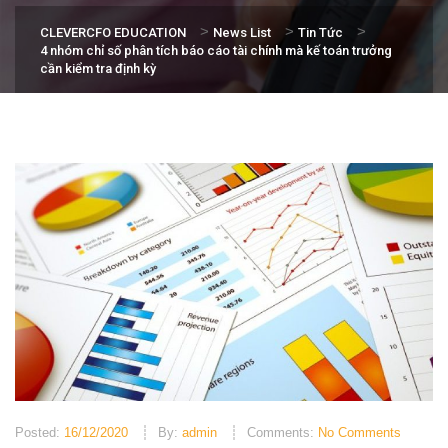
>
>
>
CLEVERCFO EDUCATION
News List
Tin Tức
4 nhóm chỉ số phân tích báo cáo tài chính mà kế toán trưởng
cần kiểm tra định kỳ
Posted:
16/12/2020
By:
admin
Comments:
No Comments