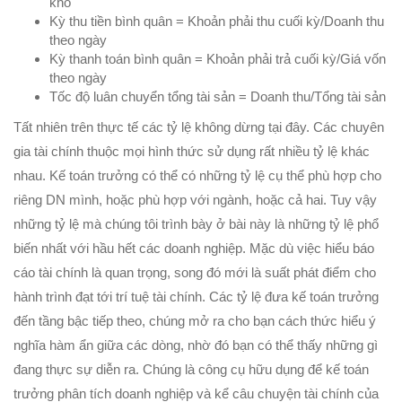
kho
Kỳ thu tiền bình quân = Khoản phải thu cuối kỳ/Doanh thu
theo ngày
Kỳ thanh toán bình quân = Khoản phải trả cuối kỳ/Giá vốn
theo ngày
Tốc độ luân chuyển tổng tài sản = Doanh thu/Tổng tài sản
Tất nhiên trên thực tế các tỷ lệ không dừng tại đây. Các chuyên
gia tài chính thuộc mọi hình thức sử dụng rất nhiều tỷ lệ khác
nhau. Kế toán trưởng có thể có những tỷ lệ cụ thể phù hợp cho
riêng DN mình, hoặc phù hợp với ngành, hoặc cả hai. Tuy vậy
những tỷ lệ mà chúng tôi trình bày ở bài này là những tỷ lệ phổ
biến nhất với hầu hết các doanh nghiệp. Mặc dù việc hiểu báo
cáo tài chính là quan trọng, song đó mới là suất phát điểm cho
hành trình đạt tới trí tuệ tài chính. Các tỷ lệ đưa kế toán trưởng
đến tầng bậc tiếp theo, chúng mở ra cho bạn cách thức hiểu ý
nghĩa hàm ẩn giữa các dòng, nhờ đó bạn có thể thấy những gì
đang thực sự diễn ra. Chúng là công cụ hữu dụng để kế toán
trưởng phân tích doanh nghiệp và kể câu chuyện tài chính của