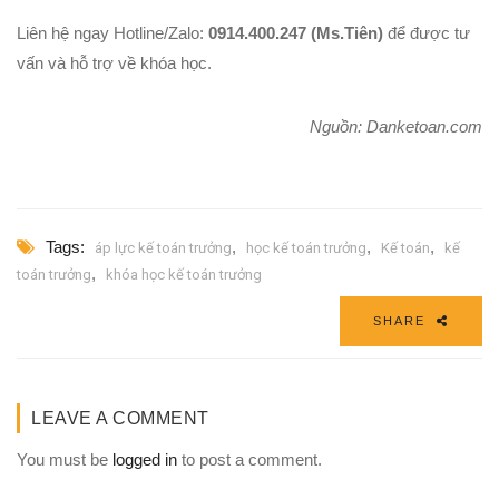
Liên hệ ngay Hotline/Zalo:
0914.400.247 (Ms.Tiên)
để được tư
vấn và hỗ trợ về khóa học.
Nguồn: Danketoan.com
Tags:
,
,
,
áp lực kế toán trưởng
học kế toán trưởng
Kế toán
kế
,
toán trưởng
khóa học kế toán trưởng
SHARE
LEAVE A COMMENT
You must be
logged in
to post a comment.