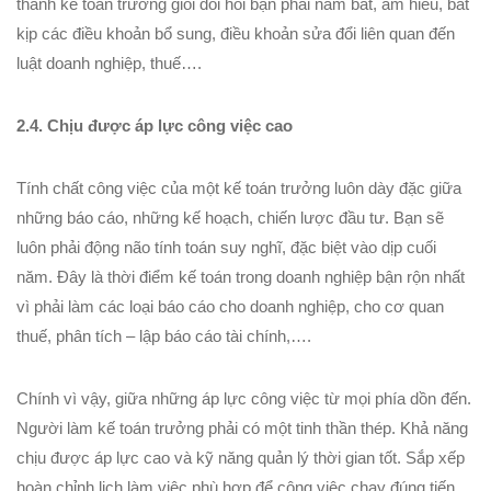
thành kế toán trưởng giỏi đòi hỏi bạn phải nắm bắt, am hiểu, bắt
kịp các điều khoản bổ sung, điều khoản sửa đổi liên quan đến
luật doanh nghiệp, thuế….
2.4. Chịu được áp lực công việc cao
Tính chất công việc của một kế toán trưởng luôn dày đặc giữa
những báo cáo, những kế hoạch, chiến lược đầu tư. Bạn sẽ
luôn phải động não tính toán suy nghĩ, đặc biệt vào dịp cuối
năm. Đây là thời điểm kế toán trong doanh nghiệp bận rộn nhất
vì phải làm các loại báo cáo cho doanh nghiệp, cho cơ quan
thuế, phân tích – lập báo cáo tài chính,….
Chính vì vậy, giữa những áp lực công việc từ mọi phía dồn đến.
Người làm kế toán trưởng phải có một tinh thần thép. Khả năng
chịu được áp lực cao và kỹ năng quản lý thời gian tốt. Sắp xếp
hoàn chỉnh lịch làm việc phù hợp để công việc chạy đúng tiến