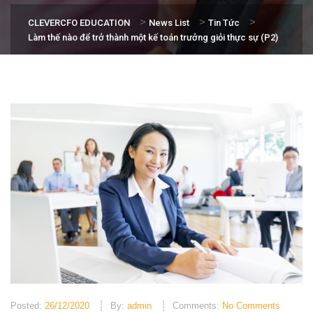
>
>
>
CLEVERCFO EDUCATION
News List
Tin Tức
Làm thế nào để trở thành một kế toán trưởng giỏi thực sự (P2)
Posted:
26/12/2020
By:
admin
Comments:
No Comments