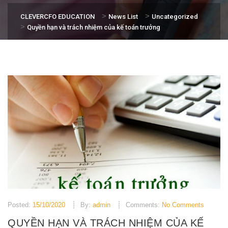
>
>
CLEVERCFO EDUCATION
News List
Uncategorized
>
Quyền hạn và trách nhiệm của kế toán trưởng
Posted:
15/10/2020
By:
admin
Comments:
No Comments
QUYỀN HẠN VÀ TRÁCH NHIỆM CỦA KẾ