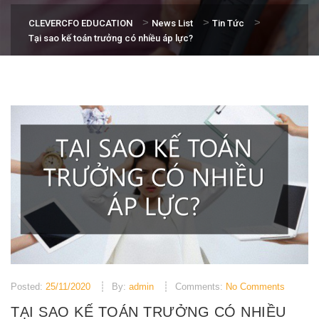
>
>
>
CLEVERCFO EDUCATION
News List
Tin Tức
Tại sao kế toán trưởng có nhiều áp lực?
Posted:
25/11/2020
By:
admin
Comments:
No Comments
TẠI SAO KẾ TOÁN TRƯỞNG CÓ NHIỀU