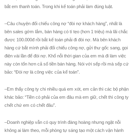
bắt em thanh toán. Trong khi kế toán phải làm đúng luật.
–Câu chuyện đối chiếu công nợ “đòi nợ khách hàng”, nhất là
bên sales gớm lắm, bán hàng có tí tẹo (hơn 1 triệu) mà lãi chắc
được 100.000đ rồi bắt kế toán phải đi đòi nợ. Mà bên khách
hàng cứ bắt mình phải đối chiếu công nợ, gửi thư gốc sang, gọi
điện vài lần để đòi nợ. Khổ nỗi thời gian của em mà đi làm việc
này còn tốn hơn cả số tiền bán hàng. Nói với sếp rồi mà sếp cứ
bảo: “Đòi nợ là công việc của kế toán”.
–Em thấy công ty chi nhiều quá em xót, em cản thì các bộ phận
khác bảo: “Tiền có phải của em đâu mà em giữ, chết thì công ty
chết chứ em có chết đâu”.
–Doanh nghiệp vẫn có quy trình đàng hoàng nhưng ngặt nỗi
không ai làm theo, mỗi phòng tự sáng tạo một cách vận hành