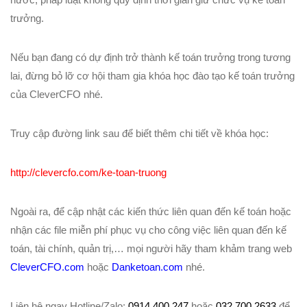
trưởng.
Nếu bạn đang có dự định trở thành kế toán trưởng trong tương
lai, đừng bỏ lỡ cơ hội tham gia khóa học đào tạo kế toán trưởng
của CleverCFO nhé.
Truy cập đường link sau để biết thêm chi tiết về khóa học:
http://clevercfo.com/ke-toan-truong
Ngoài ra, để cập nhật các kiến thức liên quan đến kế toán hoặc
nhận các file miễn phí phục vụ cho công việc liên quan đến kế
toán, tài chính, quản trị,… mọi người hãy tham khảm trang web
CleverCFO.com
hoặc
Danketoan.com
nhé.
Liên hệ ngay Hotline/Zalo:
0914.400.247
hoặc
032.700.2633
để