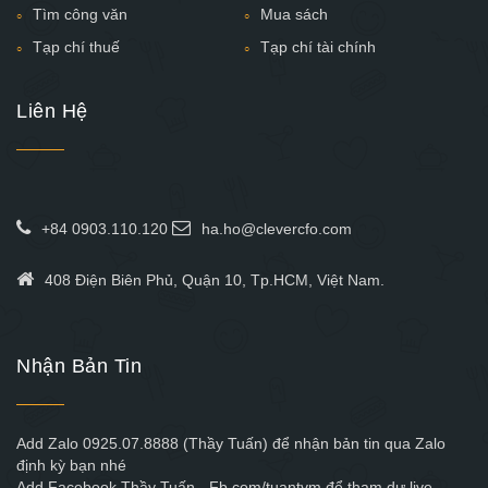
Tìm công văn
Mua sách
Tạp chí thuế
Tạp chí tài chính
Liên Hệ
+84 0903.110.120
ha.ho@clevercfo.com
408 Điện Biên Phủ, Quận 10, Tp.HCM, Việt Nam.
Nhận Bản Tin
Add Zalo 0925.07.8888 (Thầy Tuấn) để nhận bản tin qua Zalo
định kỳ bạn nhé
Add Facebook Thầy Tuấn - Fb.com/tuantvm để tham dự live