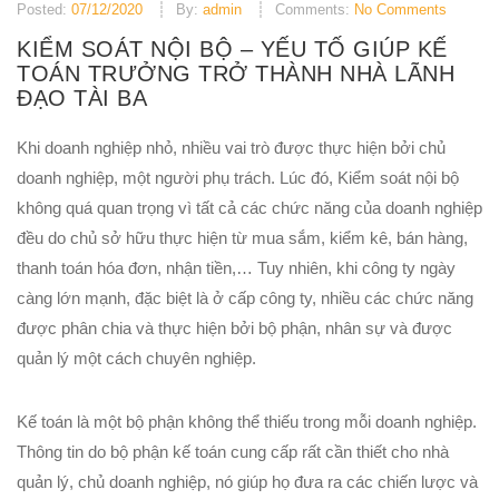
Posted:
07/12/2020
By:
admin
Comments:
No Comments
KIỂM SOÁT NỘI BỘ – YẾU TỐ GIÚP KẾ
TOÁN TRƯỞNG TRỞ THÀNH NHÀ LÃNH
ĐẠO TÀI BA
Khi doanh nghiệp nhỏ, nhiều vai trò được thực hiện bởi chủ
doanh nghiệp, một người phụ trách. Lúc đó, Kiểm soát nội bộ
không quá quan trọng vì tất cả các chức năng của doanh nghiệp
đều do chủ sở hữu thực hiện từ mua sắm, kiểm kê, bán hàng,
thanh toán hóa đơn, nhận tiền,… Tuy nhiên, khi công ty ngày
càng lớn mạnh, đặc biệt là ở cấp công ty, nhiều các chức năng
được phân chia và thực hiện bởi bộ phận, nhân sự và được
quản lý một cách chuyên nghiệp.
Kế toán là một bộ phận không thể thiếu trong mỗi doanh nghiệp.
Thông tin do bộ phận kế toán cung cấp rất cần thiết cho nhà
quản lý, chủ doanh nghiệp, nó giúp họ đưa ra các chiến lược và