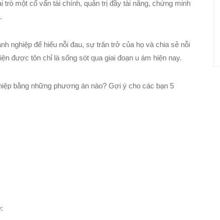
 trò một cố vấn tài chính, quản trị đầy tài năng, chứng minh
.
nh nghiệp để hiểu nỗi đau, sự trăn trở của họ và chia sẻ nỗi
ện được tôn chỉ là sống sót qua giai đoạn u ám hiện nay.
nghiệp bằng những phương án nào? Gợi ý cho các bạn 5
: