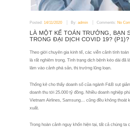
Posted:
14/11/2020
By:
admin
Comments:
No Co
LÀ MỘT KẾ TOÁN TRƯỞNG, BẠN S
TRONG ĐẠI DỊCH COVID 19? (P1)?
Theo giới chuyên gia kinh tế, các viễn cảnh tính to
là rất nghiêm trọng. Tình trạng dịch bệnh kéo dài đã 
lâm vào cảnh phá sản, thị trường lũng loạn.
Thống kê cho thấy doanh số của ngành F&B sụt giả
doanh thu tới 25.000 tỷ đồng. Nhiều doanh nghiệp phả
Vietnam Airlines, Samsung… cũng đều không thoát k
xuất.
Trong hoàn cảnh nguy khốn hiện tại, tất cả chúng ta 