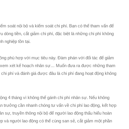
kiểm soát nội bộ và kiểm soát chi phí. Bạn có thể tham vấn để
 dòng tiền, cắt giảm chi phí, đặc biệt là những chi phí không
h nghiệp tồn tại.
không phù hợp với mục tiêu này. Đàm phán với đối tác để giảm
ản lý, xem xét kế hoạch nhân sự… Muốn đưa ra được những tham
i chi phí và đánh giá được đâu là chi phí đang hoạt động không
động 4 tháng vì không thể gánh chi phí nhân sự. Nếu không
n trưởng cần nhanh chóng tư vấn về chi phí lao động, kết hợp
n sự, truyền thông nội bộ để người lao động thấu hiểu hoàn
iệp và người lao động có thể cùng san sẻ, cắt giảm một phần