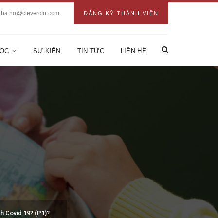
ha.ho@clevercfo.com
ĐĂNG KÝ THÀNH VIÊN
HỌC
SỰ KIỆN
TIN TỨC
LIÊN HỆ
ch Covid 19? (P1)?