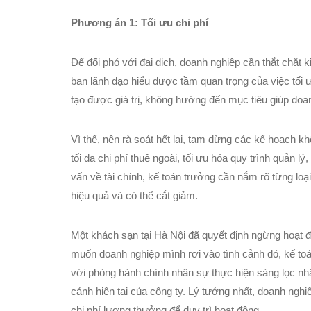
Phương án 1: Tối ưu chi phí
Để đối phó với đại dịch, doanh nghiệp cần thắt chặt 
ban lãnh đạo hiểu được tầm quan trọng của việc tối ưu
tạo được giá trị, không hướng đến mục tiêu giúp doan
Vì thế, nên rà soát hết lại, tạm dừng các kế hoạch 
tối đa chi phí thuê ngoài, tối ưu hóa quy trình qu
vấn về tài chính, kế toán trưởng cần nắm rõ từng loạ
hiệu quả và có thể cắt giảm.
Một khách sạn tại Hà Nội đã quyết định ngừng hoạt 
muốn doanh nghiệp mình rơi vào tình cảnh đó, kế toá
với phòng hành chính nhân sự thực hiện sàng lọc nhâ
cảnh hiện tại của công ty. Lý tưởng nhất, doanh ngh
chi phí lương thưởng để duy trì hoạt động.