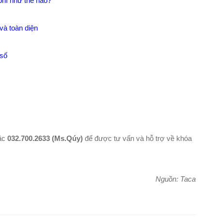
phí như thế nào?
và toàn diện
 số
ặc
032.700.2633 (Ms.Qúy)
để được tư vấn và hỗ trợ về khóa
Nguồn: Taca