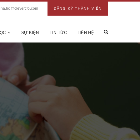
ha.ho@clevercfo.com
ĐĂNG KÝ THÀNH VIÊN
HỌC
SỰ KIỆN
TIN TỨC
LIÊN HỆ