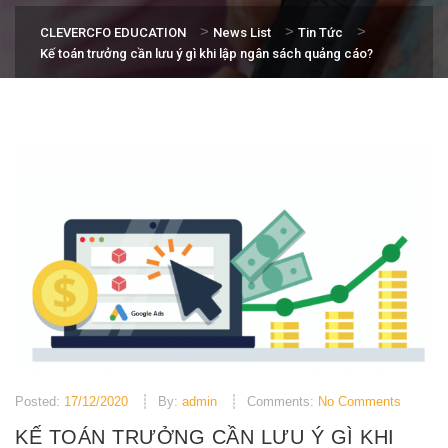
>
>
>
CLEVERCFO EDUCATION
News List
Tin Tức
Kế toán trưởng cần lưu ý gì khi lập ngân sách quảng cáo?
Posted:
17/12/2020
By:
admin
Comments:
No Comments
KẾ TOÁN TRƯỞNG CẦN LƯU Ý GÌ KHI