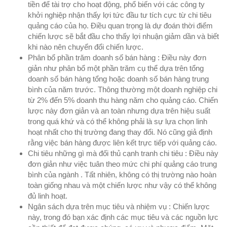
tiền để tài trợ cho hoạt động, phổ biến với các công ty
khởi nghiệp nhận thấy lợi tức đầu tư tích cực từ chi tiêu
quảng cáo của họ. Điều quan trọng là dự đoán thời điểm
chiến lược sẽ bắt đầu cho thấy lợi nhuận giảm dần và biết
khi nào nên chuyển đổi chiến lược.
Phân bổ phần trăm doanh số bán hàng : Điều này đơn
giản như phân bổ một phần trăm cụ thể dựa trên tổng
doanh số bán hàng tổng hoặc doanh số bán hàng trung
bình của năm trước. Thông thường một doanh nghiệp chi
từ 2% đến 5% doanh thu hàng năm cho quảng cáo. Chiến
lược này đơn giản và an toàn nhưng dựa trên hiệu suất
trong quá khứ và có thể không phải là sự lựa chọn linh
hoạt nhất cho thị trường đang thay đổi. Nó cũng giả định
rằng việc bán hàng được liên kết trực tiếp với quảng cáo.
Chi tiêu những gì mà đối thủ cạnh tranh chi tiêu : Điều này
đơn giản như việc tuân theo mức chi phí quảng cáo trung
bình của ngành . Tất nhiên, không có thị trường nào hoàn
toàn giống nhau và một chiến lược như vậy có thể không
đủ linh hoạt.
Ngân sách dựa trên mục tiêu và nhiệm vụ : Chiến lược
này, trong đó bạn xác định các mục tiêu và các nguồn lực